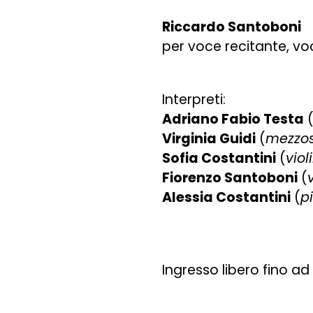
Riccardo Santobo
per voce recitante, voc
Interpreti:
Adriano Fabio Testa
Virginia Guidi
(
mezzo
Sofia Costantini
(
viol
Fiorenzo Santoboni
(
Alessia Costantini
(
p
Ingresso libero fino a