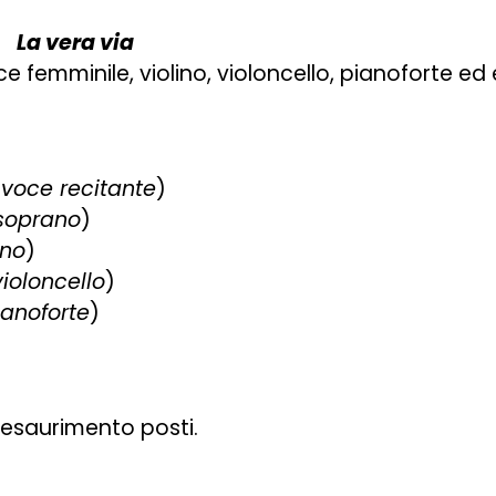
ni
La vera via
e femminile, violino, violoncello, pianoforte ed 
(
voce recitante
)
soprano
)
ino
)
violoncello
)
ianoforte
)
d esaurimento posti.