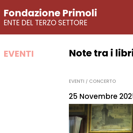
Fondazione Primoli
ENTE DEL TERZO SETTORE
Note tra i lib
Vai
EVENTI
al
contenuto
EVENTI
CONCERTO
/
25 Novembre 2025