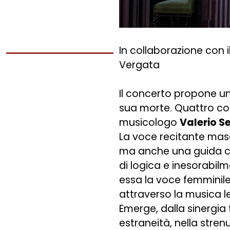
In collaborazione con i
Vergata
Il concerto propone un
sua morte. Quattro comp
musicologo
Valerio S
La voce recitante masch
ma anche una guida che
di logica e inesorabil
essa la voce femminile,
attraverso la musica l
Emerge, dalla sinergia t
estraneità, nella stren