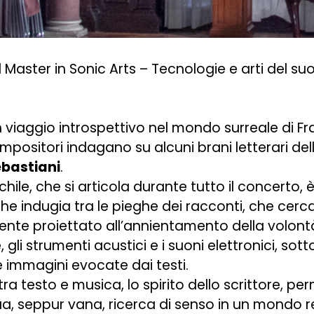
l Master in Sonic Arts – Tecnologie e arti del su
 viaggio introspettivo nel mondo surreale di Fr
ositori indagano su alcuni brani letterari dello
ebastiani
.
ile, che si articola durante tutto il concerto, 
 indugia tra le pieghe dei racconti, che cerc
mente proiettato all’annientamento della volontà
 gli strumenti acustici e i suoni elettronici, 
e immagini evocate dai testi.
ra testo e musica, lo spirito dello scrittore, pe
ua, seppur vana, ricerca di senso in un mondo re