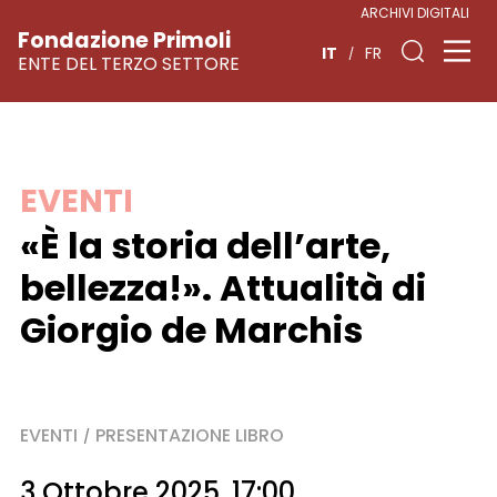
ARCHIVI DIGITALI
Fondazione Primoli
IT
FR
ENTE DEL TERZO SETTORE
Vai
EVENTI
al
«È la storia dell’arte,
contenuto
bellezza!». Attualità di
Giorgio de Marchis
EVENTI
PRESENTAZIONE LIBRO
/
3 Ottobre 2025, 17:00