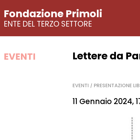
Fondazione Primoli
ENTE DEL TERZO SETTORE
Lettere da Pa
Vai
EVENTI
al
contenuto
EVENTI
PRESENTAZIONE LI
/
11 Gennaio 2024, 1