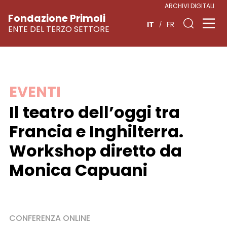
ARCHIVI DIGITALI
Fondazione Primoli
IT
FR
ENTE DEL TERZO SETTORE
Vai
EVENTI
al
Il teatro dell’oggi tra
contenuto
Francia e Inghilterra.
Workshop diretto da
Monica Capuani
CONFERENZA ONLINE