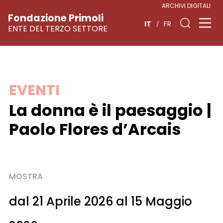
ARCHIVI DIGITALI
Fondazione Primoli
IT
FR
ENTE DEL TERZO SETTORE
Vai
EVENTI
al
La donna è il paesaggio |
contenuto
Paolo Flores d’Arcais
MOSTRA
dal 21 Aprile 2026 al 15 Maggio