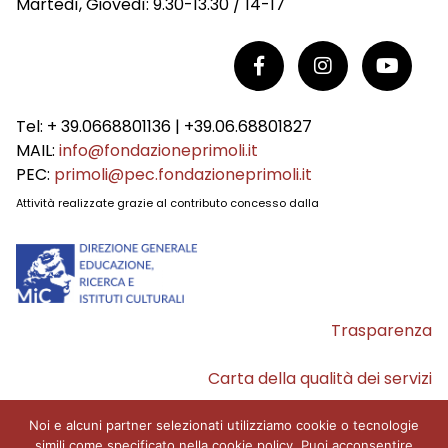
Martedì, Giovedì: 9.30-13.30 / 14-17
Tel: + 39.0668801136 | +39.06.68801827
MAIL:
info@fondazioneprimoli.it
PEC:
primoli@pec.fondazioneprimoli.it
Attività realizzate grazie al contributo concesso dalla
Trasparenza
Carta della qualità dei servizi
Accessibilità
Noi e alcuni partner selezionati utilizziamo cookie o tecnologie
simili come specificato nella cookie policy. Puoi acconsentire