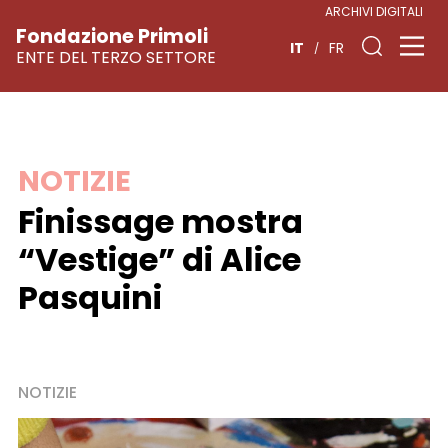
ARCHIVI DIGITALI
Fondazione Primoli
IT
FR
ENTE DEL TERZO SETTORE
Vai
NOTIZIE
al
Finissage mostra
contenuto
“Vestige” di Alice
Pasquini
NOTIZIE