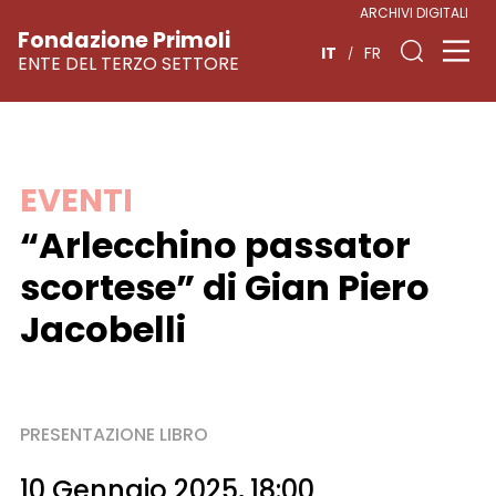
ARCHIVI DIGITALI
Fondazione Primoli
IT
FR
ENTE DEL TERZO SETTORE
Vai
EVENTI
al
“Arlecchino passator
contenuto
scortese” di Gian Piero
Jacobelli
PRESENTAZIONE LIBRO
10 Gennaio 2025, 18:00