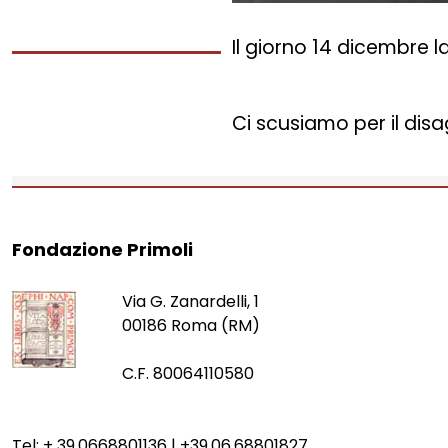
Il giorno 14 dicembre 
Ci scusiamo per il disa
Fondazione Primoli
Via G. Zanardelli, 1
00186 Roma (RM)
C.F. 80064110580
Tel: + 39.0668801136 | +39.06.68801827