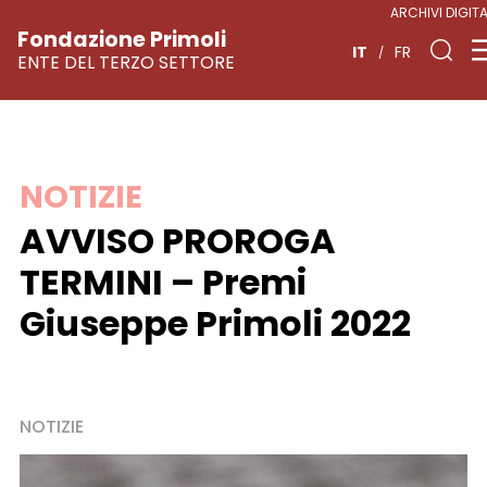
ARCHIVI DIGITA
Fondazione Primoli
IT
FR
ENTE DEL TERZO SETTORE
Vai
NOTIZIE
al
AVVISO PROROGA
contenuto
TERMINI – Premi
Giuseppe Primoli 2022
NOTIZIE