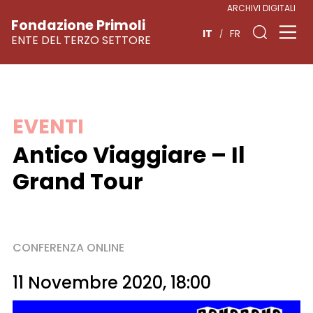
ARCHIVI DIGITALI
Fondazione Primoli
IT
FR
ENTE DEL TERZO SETTORE
Vai
EVENTI
al
Antico Viaggiare – Il
contenuto
Grand Tour
CONFERENZA ONLINE
11 Novembre 2020, 18:00