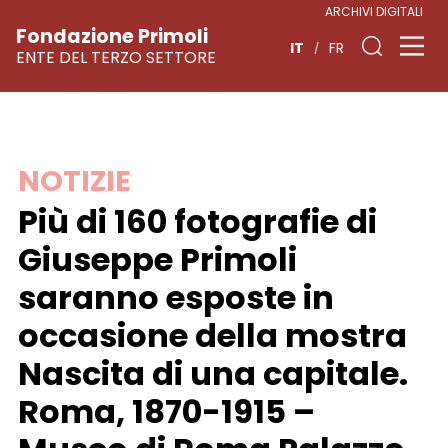
ARCHIVI DIGITALI
Fondazione Primoli
IT
FR
ENTE DEL TERZO SETTORE
Vai
NOTIZIE
al
Più di 160 fotografie di
contenuto
Giuseppe Primoli
saranno esposte in
occasione della mostra
Nascita di una capitale.
Roma, 1870-1915 –