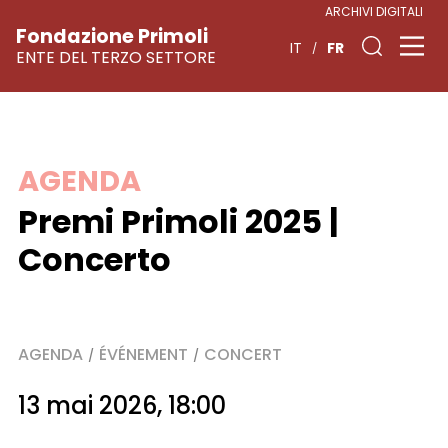
ARCHIVI DIGITALI
Fondazione Primoli
FR
IT
ENTE DEL TERZO SETTORE
Skip
AGENDA
to
Premi Primoli 2025 |
content
Concerto
AGENDA
ÉVÉNEMENT
CONCERT
/
/
13 mai 2026, 18:00