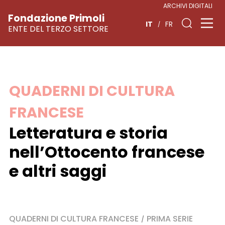
ARCHIVI DIGITALI
Fondazione Primoli
IT
FR
ENTE DEL TERZO SETTORE
Vai
QUADERNI DI CULTURA
al
FRANCESE
contenuto
Letteratura e storia
nell’Ottocento francese
e altri saggi
QUADERNI DI CULTURA FRANCESE
PRIMA SERIE
/