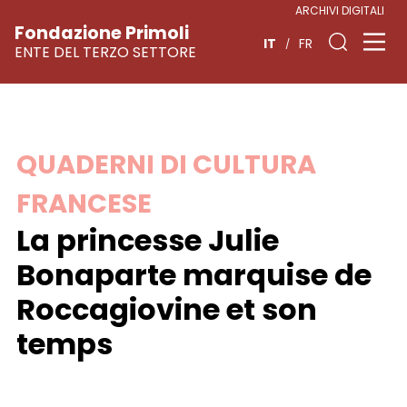
ARCHIVI DIGITALI
Fondazione Primoli
IT
FR
ENTE DEL TERZO SETTORE
Vai
QUADERNI DI CULTURA
al
FRANCESE
contenuto
La princesse Julie
Bonaparte marquise de
Roccagiovine et son
temps