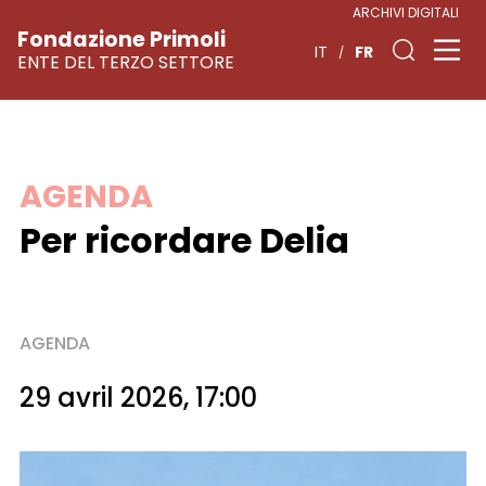
ARCHIVI DIGITALI
Fondazione Primoli
FR
IT
ENTE DEL TERZO SETTORE
Skip
AGENDA
to
Per ricordare Delia
content
AGENDA
29 avril 2026, 17:00