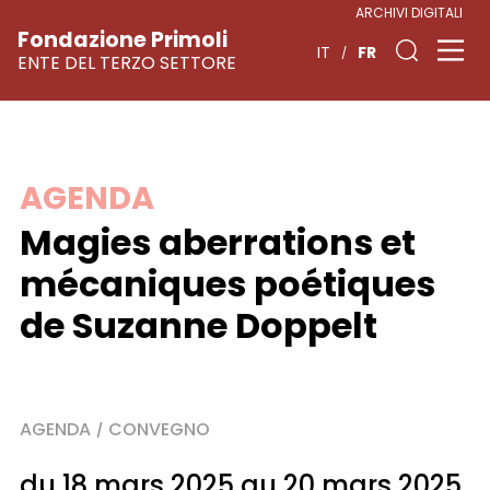
ARCHIVI DIGITALI
Fondazione Primoli
FR
IT
ENTE DEL TERZO SETTORE
Skip
AGENDA
to
Magies aberrations et
content
mécaniques poétiques
de Suzanne Doppelt
AGENDA
CONVEGNO
/
du 18 mars 2025 au 20 mars 2025