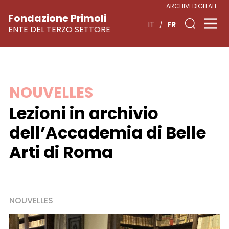
ARCHIVI DIGITALI
Fondazione Primoli
FR
IT
ENTE DEL TERZO SETTORE
Skip
NOUVELLES
to
Lezioni in archivio
content
dell’Accademia di Belle
Arti di Roma
NOUVELLES