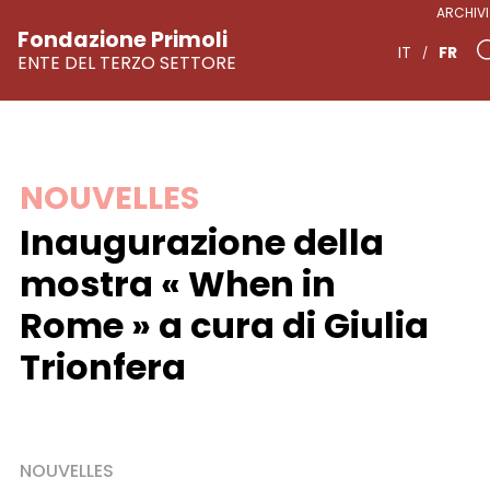
ARCHIVI 
Fondazione Primoli
FR
IT
ENTE DEL TERZO SETTORE
Skip
NOUVELLES
to
Inaugurazione della
content
mostra « When in
Rome » a cura di Giulia
Trionfera
NOUVELLES