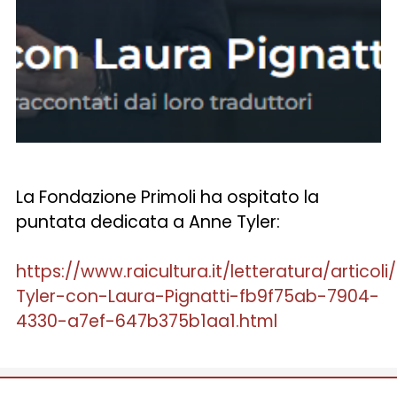
La Fondazione Primoli ha ospitato la
puntata dedicata a Anne Tyler:
https://www.raicultura.it/letteratura/artico
Tyler-con-Laura-Pignatti-fb9f75ab-7904-
4330-a7ef-647b375b1aa1.html