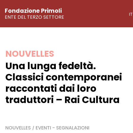
Fondazione Primoli
IT
ENTE DEL TERZO SETTORE
Skip
NOUVELLES
to
Una lunga fedeltà.
content
Classici contemporanei
raccontati dai loro
traduttori – Rai Cultura
NOUVELLES
EVENTI - SEGNALAZIONI
/