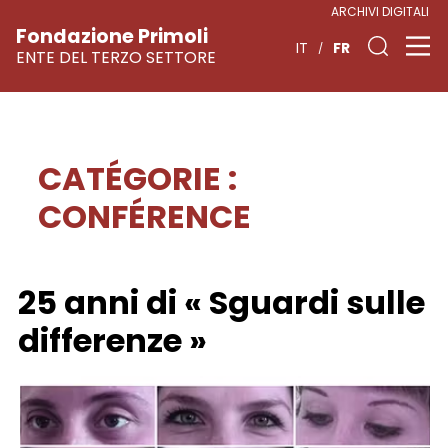
ARCHIVI DIGITALI
Fondazione Primoli
FR
IT
ENTE DEL TERZO SETTORE
CATÉGORIE :
Skip
to
CONFÉRENCE
content
25 anni di « Sguardi sulle
differenze »