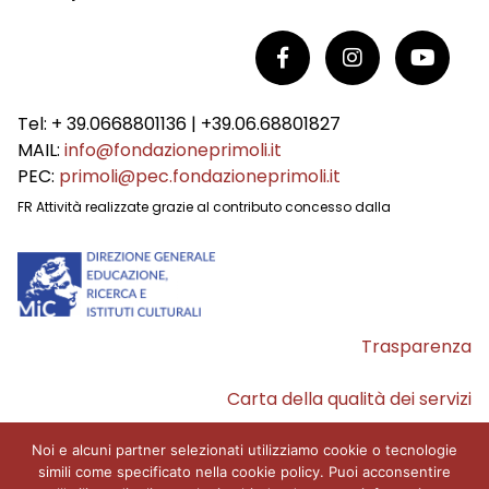
Tel: + 39.0668801136 | +39.06.68801827
MAIL:
info@fondazioneprimoli.it
PEC:
primoli@pec.fondazioneprimoli.it
FR Attività realizzate grazie al contributo concesso dalla
Trasparenza
Carta della qualità dei servizi
Accessibilità
Noi e alcuni partner selezionati utilizziamo cookie o tecnologie
simili come specificato nella cookie policy. Puoi acconsentire