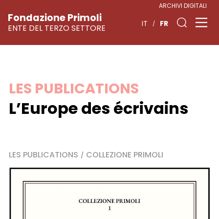
ARCHIVI DIGITALI
Fondazione Primoli
FR
IT
ENTE DEL TERZO SETTORE
Skip
LES PUBLICATIONS
to
L’Europe des écrivains
content
LES PUBLICATIONS
COLLEZIONE PRIMOLI
/