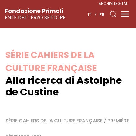
ARCHIVI DIGITALI
Fondazione Primoli
FR
IT
ENTE DEL TERZO SETTORE
Skip
SÉRIE CAHIERS DE LA
to
CULTURE FRANÇAISE
content
Alla ricerca di Astolphe
de Custine
SÉRIE CAHIERS DE LA CULTURE FRANÇAISE
PREMIÈRE
/