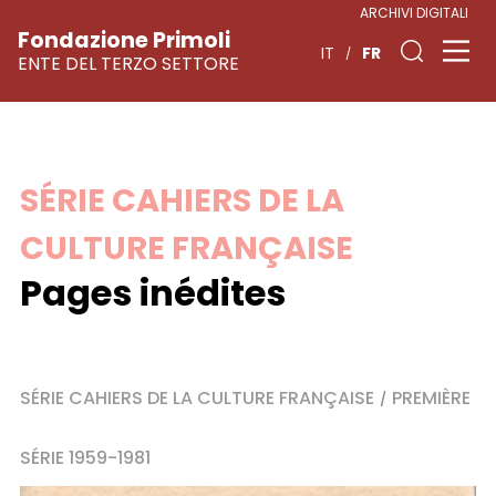
ARCHIVI DIGITALI
Fondazione Primoli
FR
IT
ENTE DEL TERZO SETTORE
Skip
SÉRIE CAHIERS DE LA
to
CULTURE FRANÇAISE
content
Pages inédites
SÉRIE CAHIERS DE LA CULTURE FRANÇAISE
PREMIÈRE
/
SÉRIE 1959-1981