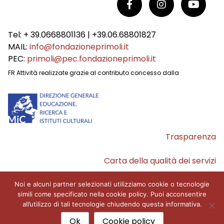
Tel: + 39.0668801136 | +39.06.68801827
MAIL:
info@fondazioneprimoli.it
PEC:
primoli@pec.fondazioneprimoli.it
FR Attività realizzate grazie al contributo concesso dalla
Trasparenza
Carta della qualità dei servizi
Accessibilità
Noi e alcuni partner selezionati utilizziamo cookie o tecnologie
simili come specificato nella cookie policy. Puoi acconsentire
all’utilizzo di tali tecnologie chiudendo questa informativa.
© 2026 Fondazione Primoli
Ok
Cookie policy